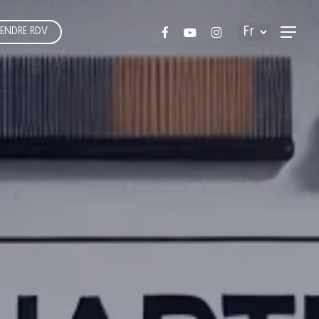
FACEBOOK
YOUTUBE
INSTAGRAM
E
N
D
R
E
R
D
V
Menu